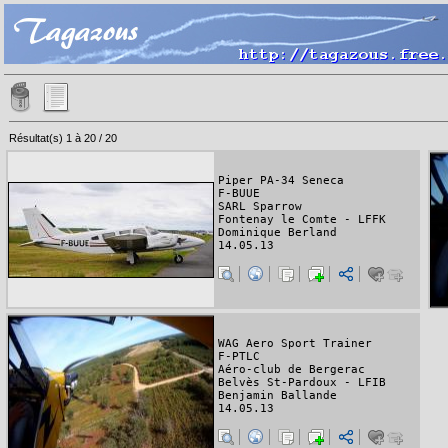
Résultat(s) 1 à 20 / 20
Piper PA-34 Seneca
F-BUUE
SARL Sparrow
Fontenay le Comte - LFFK
Dominique Berland
14.05.13
WAG Aero Sport Trainer
F-PTLC
Aéro-club de Bergerac
Belvès St-Pardoux - LFIB
Benjamin Ballande
14.05.13