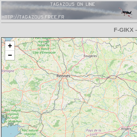
F-GIKX -
Chargement de la carte en cours
+
−