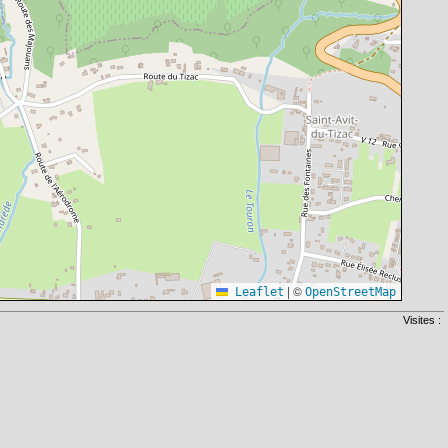
|
©
Leaflet
OpenStreetMap
Visites :