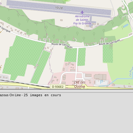
azous On Line -
25 images en cours