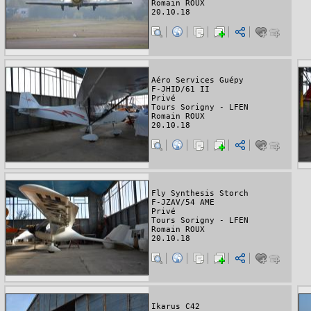
Romain ROUX
20.10.18
Aéro Services Guépy
F-JHID/61 II
Privé
Tours Sorigny - LFEN
Romain ROUX
20.10.18
Fly Synthesis Storch
F-JZAV/54 AME
Privé
Tours Sorigny - LFEN
Romain ROUX
20.10.18
Ikarus C42