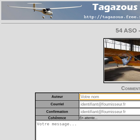
54 ASO -
Commente
Auteur
Courriel
Confirmation
Cohérence
En attente...