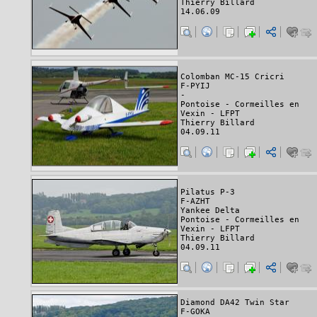
Thierry Billard
14.06.09
Colomban MC-15 Cricri
F-PYIJ
-
Pontoise - Cormeilles en
Vexin - LFPT
Thierry Billard
04.09.11
Pilatus P-3
F-AZHT
Yankee Delta
Pontoise - Cormeilles en
Vexin - LFPT
Thierry Billard
04.09.11
Diamond DA42 Twin Star
F-GOKA