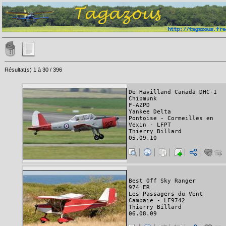
Résultat(s) 1 à 30 / 396
De Havilland Canada DHC-1
Chipmunk
F-AZPD
Yankee Delta
Pontoise - Cormeilles en
Vexin - LFPT
Thierry Billard
05.09.10
Best Off Sky Ranger
974 ER
Les Passagers du Vent
Cambaie - LF9742
Thierry Billard
06.08.09