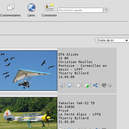
Commentaires
Liens
Connexion
DTA Alizés
15 BR
Christian Moullec
Pontoise - Cormeilles en
Vexin - LFPT
Thierry Billard
14.09.08
Yakovlev Yak-52 TD
RA-3385K
Privé
La Ferté Alais - LFFQ
Thierry Billard
31.05.09