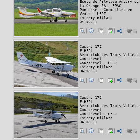
Ecole de Pilotage Amaury de
la Grange SA - EPAG
Pontoise - Cormeilles en
Vexin - LFPT
Thierry Billard
04.09.11
Cessna 172
F-HFPL
Aéro-club des Trois Vallées
Courchevel
Courchevel - LFLJ
Thierry Billard
04.08.11
Cessna 172
F-HFPL
Aéro-club des Trois Vallées
Courchevel
Courchevel - LFLJ
Thierry Billard
04.08.11