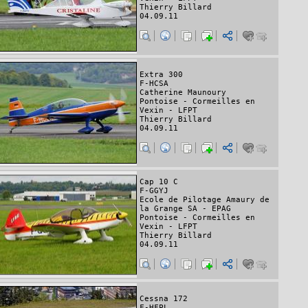
Thierry Billard
04.09.11
Extra 300
F-HCSA
Catherine Maunoury
Pontoise - Cormeilles en
Vexin - LFPT
Thierry Billard
04.09.11
Cap 10 C
F-GGYJ
Ecole de Pilotage Amaury de
la Grange SA - EPAG
Pontoise - Cormeilles en
Vexin - LFPT
Thierry Billard
04.09.11
Cessna 172
F-HFPL