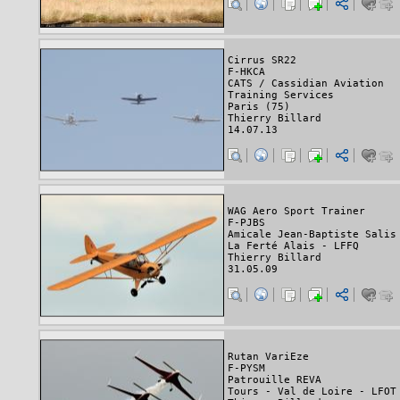
Cirrus SR22
F-HKCA
CATS / Cassidian Aviation
Training Services
Paris (75)
Thierry Billard
14.07.13
WAG Aero Sport Trainer
F-PJBS
Amicale Jean-Baptiste Salis
La Ferté Alais - LFFQ
Thierry Billard
31.05.09
Rutan VariEze
F-PYSM
Patrouille REVA
Tours - Val de Loire - LFOT