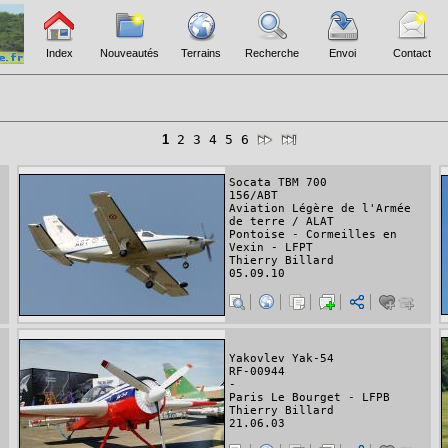
Index
Nouveautés
Terrains
Recherche
Envoi
Contact
1
2
3
4
5
6
Socata TBM 700
156/ABT
Aviation Légère de l'Armée
de terre / ALAT
Pontoise - Cormeilles en
Vexin - LFPT
Thierry Billard
05.09.10
Yakovlev Yak-54
RF-00944
-
Paris Le Bourget - LFPB
Thierry Billard
21.06.03