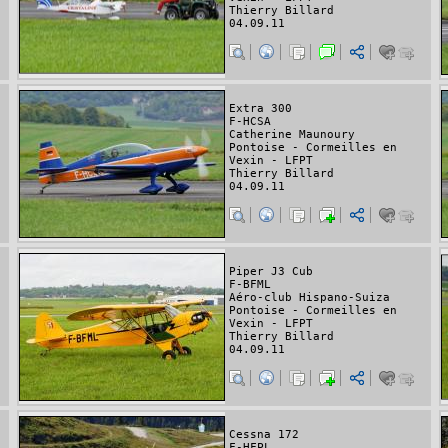
Thierry Billard
04.09.11
Extra 300
F-HCSA
Catherine Maunoury
Pontoise - Cormeilles en
Vexin - LFPT
Thierry Billard
04.09.11
Piper J3 Cub
F-BFML
Aéro-club Hispano-Suiza
Pontoise - Cormeilles en
Vexin - LFPT
Thierry Billard
04.09.11
Cessna 172
F-HFPL