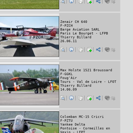
Zenair CH 640
F-PZCH
Barge Aviation SARL
Paris Le Bourget - LFPB
Thierry Billard
26.06.11
Max Holste 1521 Broussard
F-GGKL
Foug'Air
Tours - Val de Loire - LFOT
Thierry Billard
14.06.09
Colomban MC-15 Cricri
F-PZTU
Yankee Delta
Pontoise - Cormeilles en
Vexin - LFPT