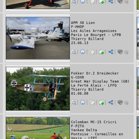
APM 30 Lion
F-HHOP
Les Ailes Arrageoises
Paris Le Bourget - LFPB
Thierry Billard
23.06.13
Fokker Dr.I Dreidecker
G-CDXR
Great War Display Team (GB)
La Ferté Alais - LFFQ
Thierry Billard
01.06.08
Colomban MC-15 Cricri
F-PZTU
Yankee Delta
Pontoise - Cormeilles en
Vexin - LFPT