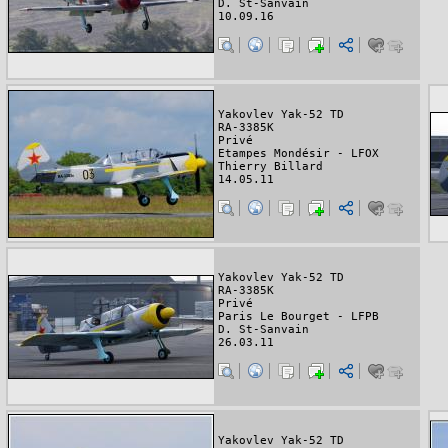
D. St-Sanvain
10.09.16
Yakovlev Yak-52 TD
RA-3385K
Privé
Etampes Mondésir - LFOX
Thierry Billard
14.05.11
Yakovlev Yak-52 TD
RA-3385K
Privé
Paris Le Bourget - LFPB
D. St-Sanvain
26.03.11
Yakovlev Yak-52 TD