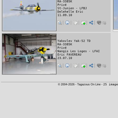
RA-3385K
Privé
St-Junien - LFBJ
Delehelle Eric
11.09.10
Yakovlev Yak-52 TD
RA-3385K
Privé
Nangis Les Loges - LFAI
Eric FAVEREAU
23.07.10
© 2004-2026 - Tagazous On Line -
25 image