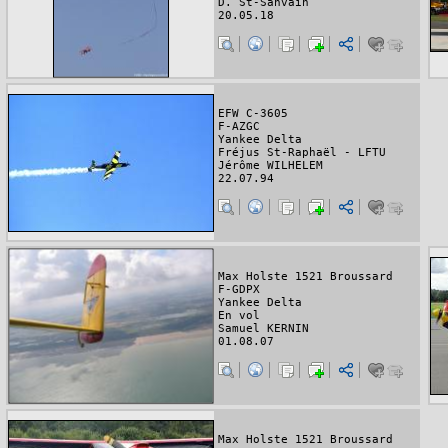
D. St-Sanvain
20.05.18
EFW C-3605
F-AZGC
Yankee Delta
Fréjus St-Raphaël - LFTU
Jérôme WILHELEM
22.07.94
Max Holste 1521 Broussard
F-GDPX
Yankee Delta
En vol
Samuel KERNIN
01.08.07
Max Holste 1521 Broussard