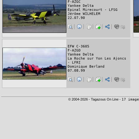
F-AZGC
Yankee Delta
Epinal Mirecourt - LFSG
Jérôme WILHELEM
22.07.90
EFW C-3605
F-AZGD
Yankee Delta
La Roche sur Yon Les Ajoncs
- LFRI
Dominique Berland
07.08.99
© 2004-2026 - Tagazous On Line -
17 image