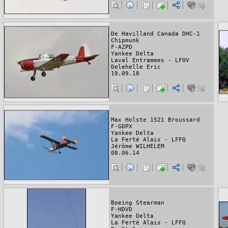
De Havilland Canada DHC-1
Chipmunk
F-AZPD
Yankee Delta
Laval Entrammes - LFOV
Delehelle Eric
19.09.18
Max Holste 1521 Broussard
F-GDPX
Yankee Delta
La Ferté Alais - LFFQ
Jérôme WILHELEM
08.06.14
Boeing Stearman
F-HDVD
Yankee Delta
La Ferté Alais - LFFQ