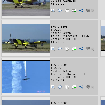
Jérôme WILHELEM
01.08.90
EFW C-3605
F-AZGC
Yankee Delta
Epinal Mirecourt - LFSG
Jérôme WILHELEM
01.08.90
EFW C-3605
F-AZGC
Yankee Delta
Fréjus St-Raphaël - LFTU
Jérôme WILHELEM
22.07.94
EFW C-3605