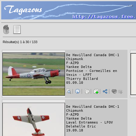
Résultat(s) 1 à 30 / 133
De Havilland Canada DHC-1
Chipmunk
F-AZPD
Yankee Delta
Pontoise - Cormeilles en
Vexin - LFPT
Thierry Billard
05.09.10
De Havilland Canada DHC-1
Chipmunk
F-AZPD
Yankee Delta
Laval Entrammes - LFOV
Delehelle Eric
19.09.18