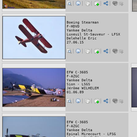
Boeing Stearman
F-HDVD
Yankee Delta
Luxeuil St-Sauveur - LFSX
Delehelle Eric
27.06.15
EFW C-3605
F-AZGC
Yankee Delta
Sion - LSGS
Jérôme WILHELEM
01.06.89
EFW C-3605
F-AZGC
Yankee Delta
Epinal Mirecourt - LFSG