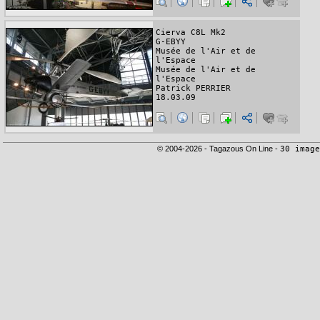
Cierva C8L Mk2
G-EBYY
Musée de l'Air et de
l'Espace
Musée de l'Air et de
l'Espace
Patrick PERRIER
18.03.09
© 2004-2026 - Tagazous On Line -
30 image