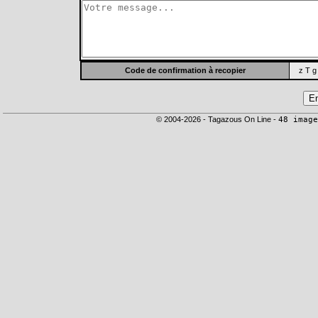
Code de confirmation à recopier
z T g
© 2004-2026 - Tagazous On Line -
48 image