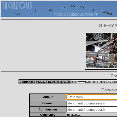
G-EBYY 
Com
1-Affichage #12037 :
D520
, le 05.01.25
http://www.pyperpote.tonsite.biz/lis
Commente
Auteur
Courriel
Confirmation
Cohérence
En attente...