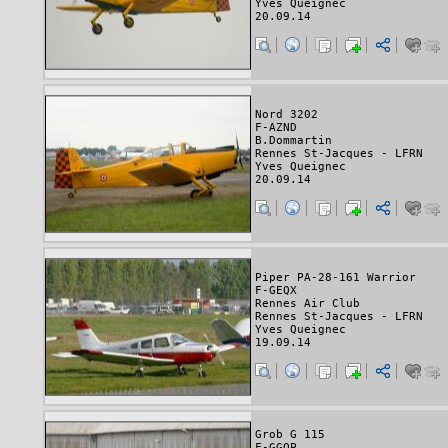
Yves Queignec
20.09.14
Nord 3202
F-AZND
B.Dommartin
Rennes St-Jacques - LFRN
Yves Queignec
20.09.14
Piper PA-28-161 Warrior
F-GEQX
Rennes Air Club
Rennes St-Jacques - LFRN
Yves Queignec
19.09.14
Grob G 115
F-GGOP