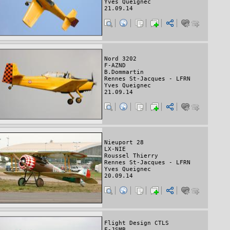
Yves Queignec
21.09.14
Nord 3202
F-AZND
B.Dommartin
Rennes St-Jacques - LFRN
Yves Queignec
21.09.14
Nieuport 28
LX-NIE
Roussel Thierry
Rennes St-Jacques - LFRN
Yves Queignec
20.09.14
Flight Design CTLS
F-JSMB