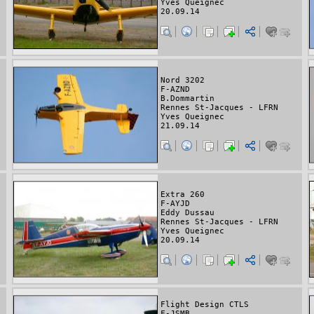
Yves Queignec
20.09.14
Nord 3202
F-AZND
B.Dommartin
Rennes St-Jacques - LFRN
Yves Queignec
21.09.14
Extra 260
F-AYJD
Eddy Dussau
Rennes St-Jacques - LFRN
Yves Queignec
20.09.14
Flight Design CTLS
F-JSMB