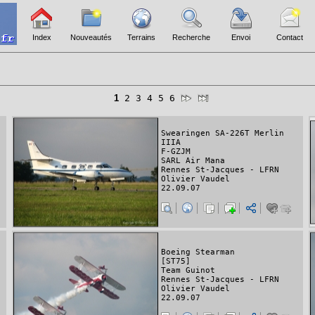
Index
Nouveautés
Terrains
Recherche
Envoi
Contact
1
2
3
4
5
6
Swearingen SA-226T Merlin
IIIA
F-GZJM
SARL Air Mana
Rennes St-Jacques - LFRN
Olivier Vaudel
22.09.07
Boeing Stearman
[ST75]
Team Guinot
Rennes St-Jacques - LFRN
Olivier Vaudel
22.09.07