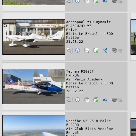
Aerospool WT9 Dynamic
F-JBJU/41 WB
Privé
Blois Le Breuil - LFOQ
Mattéo
21.03.22
Tecnam P2006T
F-HXBA
Air Paris Academy
Blois Le Breuil - LFOQ
Mattéo
28.02.22
Scheibe SF 25 D Falke
F-CJDR
Air Club Blois Vendôme
En vol