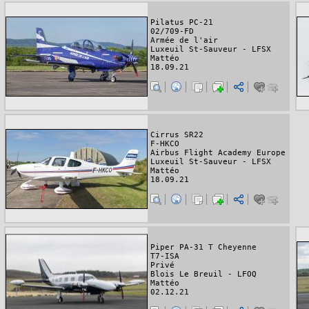
Pilatus PC-21
02/709-FD
Armée de l'air
Luxeuil St-Sauveur - LFSX
Mattéo
18.09.21
Cirrus SR22
F-HKCO
Airbus Flight Academy Europe
Luxeuil St-Sauveur - LFSX
Mattéo
18.09.21
Piper PA-31 T Cheyenne
T7-ISA
Privé
Blois Le Breuil - LFOQ
Mattéo
02.12.21