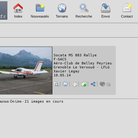
Index
Nouveautés
Terrains
Recherche
Envoi
Contact
Socata MS 883 Rallye
F-GACS
Aéro-Club de Belley Peyrieu
Grenoble Le Versoud - LFLG
Xavier Legay
10.05.14
azous On Line -
21 images en cours