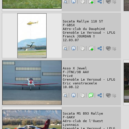
Socata Rallye 110 ST
F-GBSX
Aéro-club du Dauphiné
Grenoble Le Versoud - LFLG
Franck JOURDAN †
12.03.07
Asso X Jewel
F-JTNC/38 AAV
Privé
Grenoble Le Versoud - LFLG
Eric vanstraceele
10.08.12
Socata MS 893 Rallye
F-GAKV
Aéro-club de l'Ouest
Lyonnais
Grenoble Le Versoud - LFLG