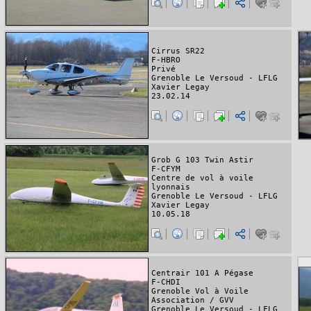
Cirrus SR22
F-HBRO
Privé
Grenoble Le Versoud - LFLG
Xavier Legay
23.02.14
Grob G 103 Twin Astir
F-CFYM
Centre de vol à voile
lyonnais
Grenoble Le Versoud - LFLG
Xavier Legay
10.05.18
Centrair 101 A Pégase
F-CHDI
Grenoble Vol à Voile
Association / GVV
Grenoble Le Versoud - LFLG