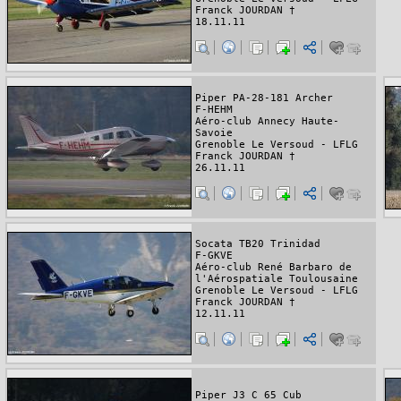
Franck JOURDAN †
18.11.11
Piper PA-28-181 Archer
F-HEHM
Aéro-club Annecy Haute-
Savoie
Grenoble Le Versoud - LFLG
Franck JOURDAN †
26.11.11
Socata TB20 Trinidad
F-GKVE
Aéro-club René Barbaro de
l'Aérospatiale Toulousaine
Grenoble Le Versoud - LFLG
Franck JOURDAN †
12.11.11
Piper J3 C 65 Cub