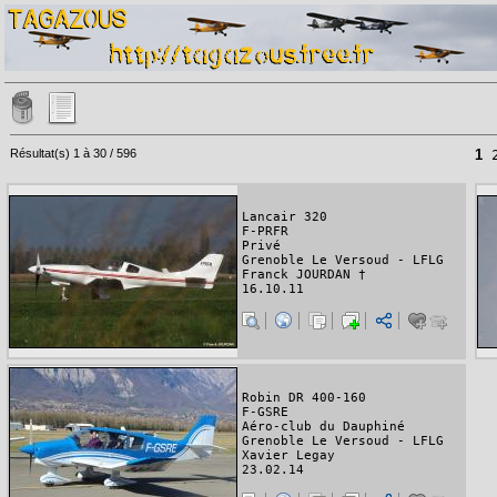
Résultat(s) 1 à 30 / 596
1
Lancair 320
F-PRFR
Privé
Grenoble Le Versoud - LFLG
Franck JOURDAN †
16.10.11
Robin DR 400-160
F-GSRE
Aéro-club du Dauphiné
Grenoble Le Versoud - LFLG
Xavier Legay
23.02.14