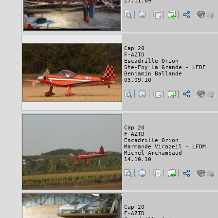
17.11.09
Cap 20
F-AZTD
Escadrille Orion
Ste-Foy La Grande - LFDF
Benjamin Ballande
03.09.10
Cap 20
F-AZTD
Escadrille Orion
Marmande Virazeil - LFDM
Michel Archambaud
14.10.10
Cap 20
F-AZTD