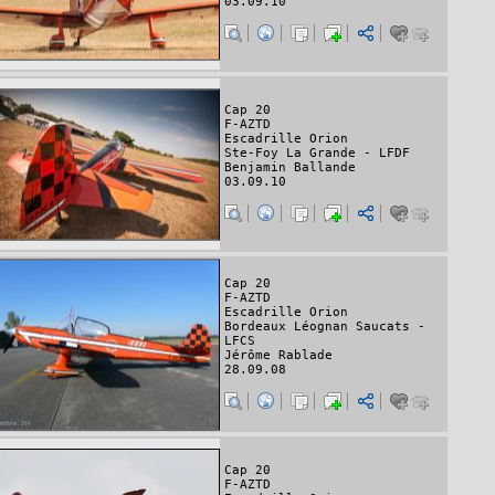
03.09.10
Cap 20
F-AZTD
Escadrille Orion
Ste-Foy La Grande - LFDF
Benjamin Ballande
03.09.10
Cap 20
F-AZTD
Escadrille Orion
Bordeaux Léognan Saucats -
LFCS
Jérôme Rablade
28.09.08
Cap 20
F-AZTD