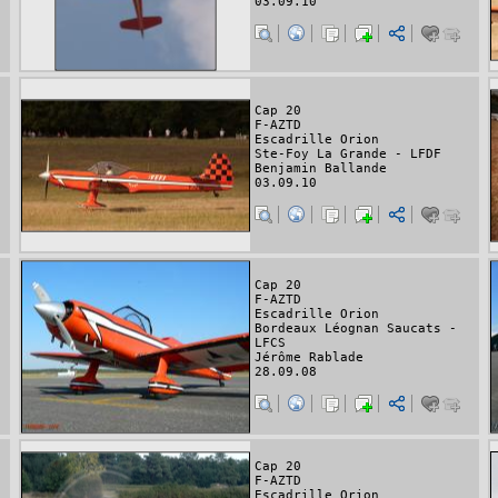
03.09.10
Cap 20
F-AZTD
Escadrille Orion
Ste-Foy La Grande - LFDF
Benjamin Ballande
03.09.10
Cap 20
F-AZTD
Escadrille Orion
Bordeaux Léognan Saucats -
LFCS
Jérôme Rablade
28.09.08
Cap 20
F-AZTD
Escadrille Orion