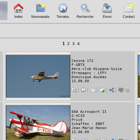
Index
Nouveautés
Terrains
Recherche
Envoi
Contact
1
2
3
4
Cessna 172
F-GBTX
Aéro-club Hispano-Suiza
Etrepagny - LFFY
Dominique Auzéau
15.08.09
EAA Acrosport II
G-VCIO
Privé
Schaffen - EBDT
Jean-Marie Hanon
15.08.09