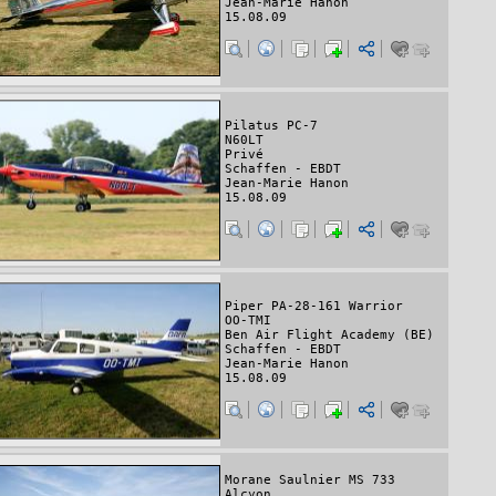
Jean-Marie Hanon
15.08.09
Pilatus PC-7
N60LT
Privé
Schaffen - EBDT
Jean-Marie Hanon
15.08.09
Piper PA-28-161 Warrior
OO-TMI
Ben Air Flight Academy (BE)
Schaffen - EBDT
Jean-Marie Hanon
15.08.09
Morane Saulnier MS 733
Alcyon