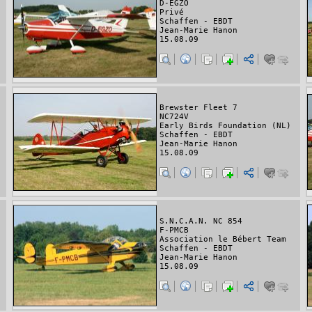
D-EGZO
Privé
Schaffen - EBDT
Jean-Marie Hanon
15.08.09
Brewster Fleet 7
NC724V
Early Birds Foundation (NL)
Schaffen - EBDT
Jean-Marie Hanon
15.08.09
S.N.C.A.N. NC 854
F-PMCB
Association le Bébert Team
Schaffen - EBDT
Jean-Marie Hanon
15.08.09