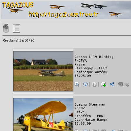
Résultat(s) 1 à 30 / 96
Cessna L-19 Birddog
F-GFVA
Privé
Etrepagny - LFFY
Dominique Auzéau
15.08.09
Boeing Stearman
N60MV
Privé
Schaffen - EBDT
Jean-Marie Hanon
15.08.09