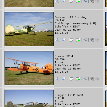
Cessna L-19 Birddog
LX-PAC
Old Wings Luxembourg (LU)
Schaffen - EBDT
Jean-Marie Hanon
15.08.09
Stampe SV-4
OO-SVA
Privé
Schaffen - EBDT
Jean-Marie Hanon
15.08.09
Piaggio FW P 149D
D-EHJL
Privé
Schaffen - EBDT