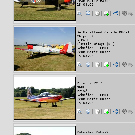
Jean-Marie Hanon
15.08.09
De Havilland Canada DHC-1
Chipmunk
G-BWTG
Classic Wings (NL)
Schaffen - EBDT
Jean-Marie Hanon
15.08.09
Pilatus PC-7
N60LT
Privé
Schaffen - EBDT
Jean-Marie Hanon
15.08.09
Yakovlev Yak-52