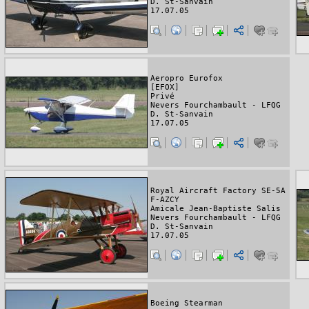
D. St-Sanvain
17.07.05
Aeropro Eurofox
[EFOX]
Privé
Nevers Fourchambault - LFQG
D. St-Sanvain
17.07.05
Royal Aircraft Factory SE-5A
F-AZCY
Amicale Jean-Baptiste Salis
Nevers Fourchambault - LFQG
D. St-Sanvain
17.07.05
Boeing Stearman