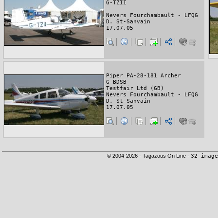
G-TZII
-
Nevers Fourchambault - LFQG
D. St-Sanvain
17.07.05
Piper PA-28-181 Archer
G-BDSB
Testfair Ltd (GB)
Nevers Fourchambault - LFQG
D. St-Sanvain
17.07.05
© 2004-2026 - Tagazous On Line -
32 image