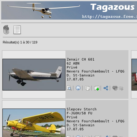
Résultat(s) 1 à 30 / 119
Zenair CH 601
62 ABN
Privé
Nevers Fourchambault - LFQG
D. St-Sanvain
17.07.05
Slepcev Storch
F-JGOH/58 FU
Privé
Nevers Fourchambault - LFQG
D. St-Sanvain
17.07.05