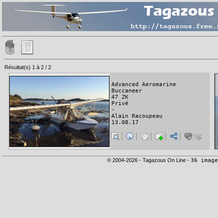
Résultat(s) 1 à 2 / 2
Advanced Aeromarine
Buccaneer
47 ZK
Privé
-
Alain Racoupeau
13.08.17
© 2004-2026 - Tagazous On Line -
36 image