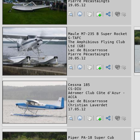
Pierre Pécastaingts
19.05.12
Maule M7-235 B Super Rocket
G-TAFC
The Amphibious Flying Club
Ltd (GB)
Lac de Biscarrosse
Pierre Pécastaingts
20.05.12
Cessna 185
CS-DIU
Aéromer Club Côte d'Azur -
ACCA
Lac de Biscarrosse
Christian Laverdet
17.05.12
Piper PA-18 Super Cub