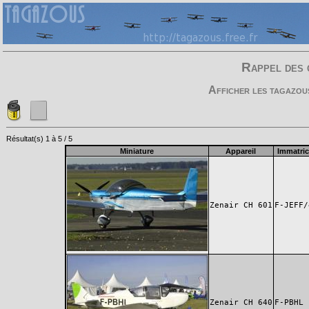
Rappel des 
Afficher les tagazou
Résultat(s) 1 à 5 / 5
Miniature
Appareil
Immatric
Zenair CH 601
F-JEFF/
Zenair CH 640
F-PBHL