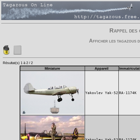
Rappel des 
Afficher les tagazous d
Résultat(s) 1 à 2 / 2
Miniature
Appareil
Immatriculat
Yakovlev Yak-52
RA-1174K
Yakovlev Yak-52
RA-1174K