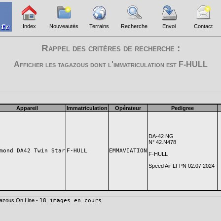
Index
Nouveautés
Terrains
Recherche
Envoi
Contact
Rappel des critères de recherche :
Afficher les tagazous dont l'immatriculation est
F-HULL
Appareil
Immatriculation
Opérateur
Pedigree
DA-42 NG
N° 42.N478
mond DA42 Twin Star
F-HULL
EMMAVIATION
F-HULL
Speed Air LFPN 02.07.2024-
azous On Line -
18 images en cours