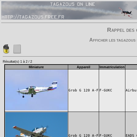
Rappel des 
Afficher les tagazous 
Résultat(s) 1 à 2 / 2
Miniature
Appareil
Immatriculation
Grob G 120 A-F
F-GUKC
Airbu
Grob G 120 A-F
F-GUKC
EADS 