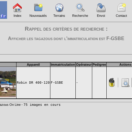
Index
Nouveautés
Terrains
Recherche
Envoi
Contact
Rappel des critères de recherche :
Afficher les tagazous dont l'immatriculation est
F-GSBE
Appareil
Immatriculation
Opérateur
Pedigree
Actions
Robin DR 400-120
F-GSBE
-
azous On Line -
75 images en cours