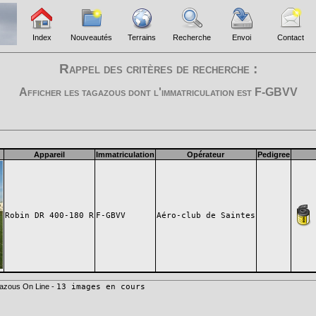
Index
Nouveautés
Terrains
Recherche
Envoi
Contact
Rappel des critères de recherche :
Afficher les tagazous dont l'immatriculation est
F-GBVV
Appareil
Immatriculation
Opérateur
Pedigree
Robin DR 400-180 R
F-GBVV
Aéro-club de Saintes
azous On Line -
13 images en cours