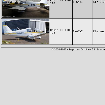
Robin DR 400-
F-GAVI
Air Clu
120
Robin DR 400-
F-GAVI
Fly Wes
120
© 2004-2026 - Tagazous On Line -
19 image