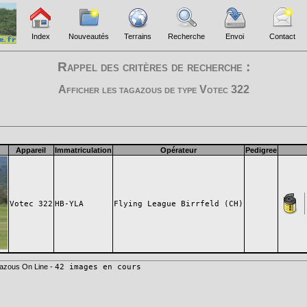
Index
Nouveautés
Terrains
Recherche
Envoi
Contact
Rappel des critères de recherche :
Afficher les tagazous de type
Votec 322
Appareil
Immatriculation
Opérateur
Pedigree
Votec 322
HB-YLA
Flying League Birrfeld (CH)
azous On Line -
42 images en cours