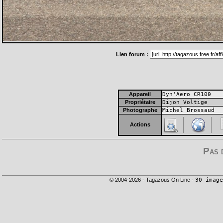
Lien forum :
Appareil
Dyn'Aero CR100
Propriétaire
Dijon Voltige
Photographe
Michel Brossaud
Actions
Pas 
© 2004-2026 - Tagazous On Line -
30 image