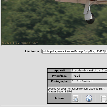
Lien forum :
Appareil
Stoddard-Hamilton Gla
Privé
Propriétaire
Photographe
D. St-Sanvain
Légend'Air 2005, le rassemblement 2005 du RSA
Glasair Super II SRG
Actions