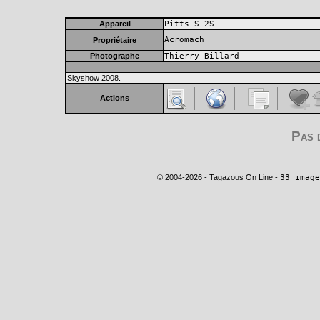
Appareil
Pitts S-2S
Acromach
Propriétaire
Photographe
Thierry Billard
Skyshow 2008.
Actions
Pas 
© 2004-2026 - Tagazous On Line -
33 image