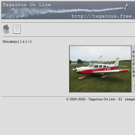
Résultat(s) 1 à 1 / 1
P
G
C
D
L
B
0
© 2004-2026 - Tagazous On Line -
32 image