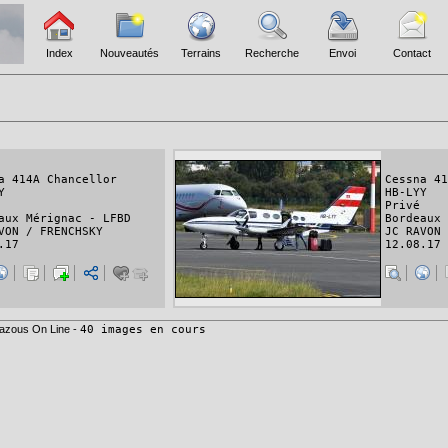
Index
Nouveautés
Terrains
Recherche
Envoi
Contact
a 414A Chancellor
Cessna 41
Y
HB-LYY
Privé
aux Mérignac - LFBD
Bordeaux 
VON / FRENCHSKY
JC RAVON 
.17
12.08.17
azous On Line -
40 images en cours