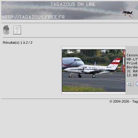
Résultat(s) 1 à 2 / 2
Cessn
HB-LY
Privé
Borde
JC RA
12.08
© 2004-2026 - Tag