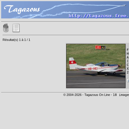
Résultat(s) 1 à 1 / 1
F
H
A
(
C
X
2
© 2004-2026 - Tagazous On Line -
18 image