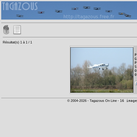
Résultat(s) 1 à 1 / 1
P
G
P
S
O
0
© 2004-2026 - Tagazous On Line -
16 image