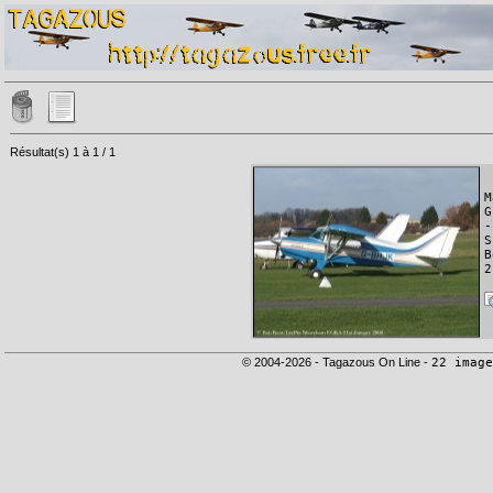
Résultat(s) 1 à 1 / 1
M
G
-
S
B
2
© 2004-2026 - Tagazous On Line -
22 image