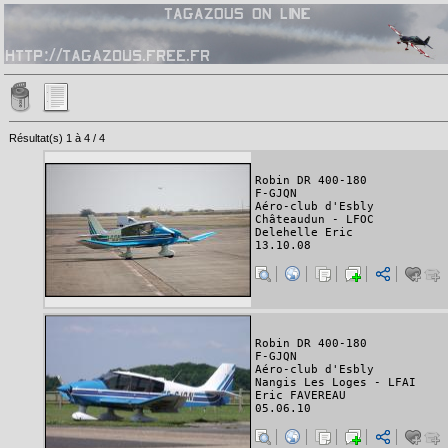
Résultat(s) 1 à 4 / 4
Robin DR 400-180
F-GJQN
Aéro-club d'Esbly
Châteaudun - LFOC
Delehelle Eric
13.10.08
Robin DR 400-180
F-GJQN
Aéro-club d'Esbly
Nangis Les Loges - LFAI
Eric FAVEREAU
05.06.10