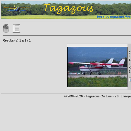
Résultat(s) 1 à 1 / 1
C
F
A
L
X
1
© 2004-2026 - Tagazous On Line -
20 image