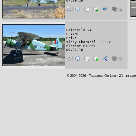
07.09.18
Fairchild 24
F-AYMI
Privé
Vichy Charmeil - LFLV
Florent MICHEL
09.07.16
© 2004-2026 - Tagazous On Line -
21 image