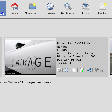
Index
Nouveautés
Terrains
Recherche
Envoi
Contact
Piper PA-46-350P Malibu
Mirage
F-HDPV
ADF - Avions de France
Blois Le Breuil - LFOQ
Patrick PERRIER
17.03.24
azous On Line -
31 images en cours