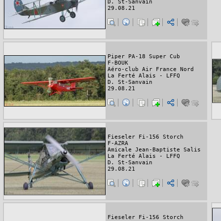
D. St-Sanvain
29.08.21
Piper PA-18 Super Cub
F-BOUK
Aéro-club Air France Nord
La Ferté Alais - LFFQ
D. St-Sanvain
29.08.21
Fieseler Fi-156 Storch
F-AZRA
Amicale Jean-Baptiste Salis
La Ferté Alais - LFFQ
D. St-Sanvain
29.08.21
Fieseler Fi-156 Storch