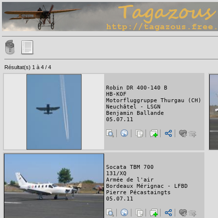
Résultat(s) 1 à 4 / 4
Robin DR 400-140 B
HB-KOF
Motorfluggruppe Thurgau (CH)
Neuchâtel - LSGN
Benjamin Ballande
05.07.11
Socata TBM 700
131/XQ
Armée de l'air
Bordeaux Mérignac - LFBD
Pierre Pécastaingts
05.07.11