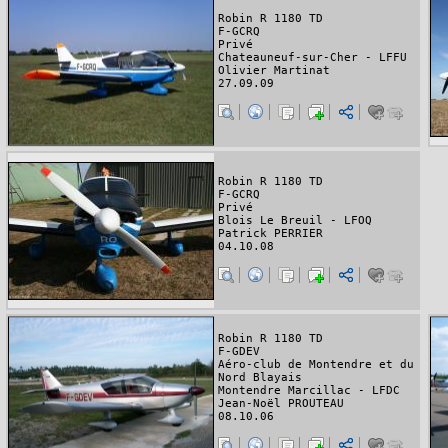
Robin R 1180 TD
F-GCRQ
Privé
Chateauneuf-sur-Cher - LFFU
Olivier Martinat
27.09.09
Robin R 1180 TD
F-GCRQ
Privé
Blois Le Breuil - LFOQ
Patrick PERRIER
04.10.08
Robin R 1180 TD
F-GDEV
Aéro-club de Montendre et du
Nord Blayais
Montendre Marcillac - LFDC
Jean-Noël PROUTEAU
08.10.06