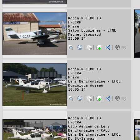
Robin R 1180 TD
F-GCRP
Privé
Salon Eyguières - LFNE
Michel Brossaud
28.09.14
Robin R 1180 TD
F-GCRA
Privé
Lens Bénifontaine - LFQL
Dominique Auzéau
18.05.14
Robin R 1180 TD
F-GCRA
Club Aérien de Lens
Bénifontaine / CALB
Lens Bénifontaine - LFQL
D. St-Sanvain