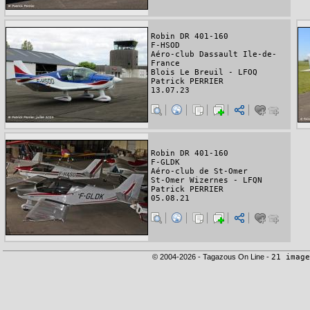
Robin DR 401-160
F-HSOD
Aéro-club Dassault Ile-de-
France
Blois Le Breuil - LFOQ
Patrick PERRIER
13.07.23
Robin DR 401-160
F-GLDK
Aéro-club de St-Omer
St-Omer Wizernes - LFQN
Patrick PERRIER
05.08.21
© 2004-2026 - Tagazous On Line -
21 image