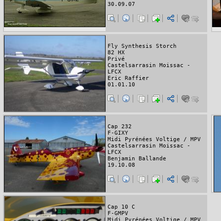
30.09.07
Fly Synthesis Storch
82 HX
Privé
Castelsarrasin Moissac -
LFCX
Eric Raffier
01.01.10
Cap 232
F-GIXY
Midi Pyrénées Voltige / MPV
Castelsarrasin Moissac -
LFCX
Benjamin Ballande
19.10.08
Cap 10 C
F-GMPV
Midi Pyrénées Voltige / MPV