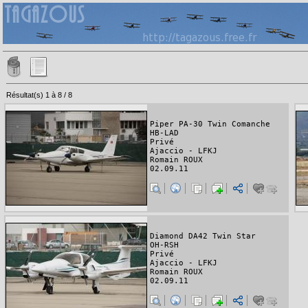
Résultat(s) 1 à 8 / 8
Piper PA-30 Twin Comanche
HB-LAD
Privé
Ajaccio - LFKJ
Romain ROUX
02.09.11
Diamond DA42 Twin Star
OH-RSH
Privé
Ajaccio - LFKJ
Romain ROUX
02.09.11