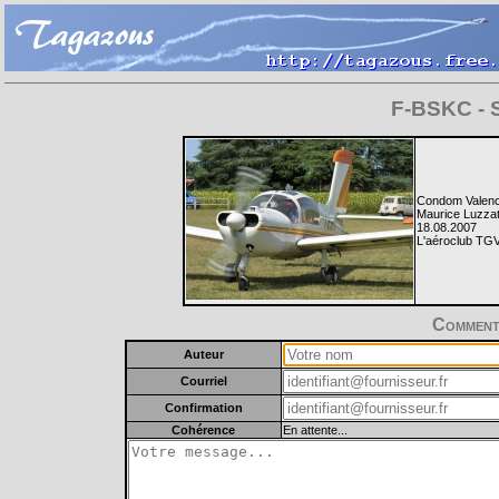
F-BSKC - S
Condom Valenc
Maurice Luzza
18.08.2007
L'aéroclub TGV
Commente
Auteur
Courriel
Confirmation
Cohérence
En attente...