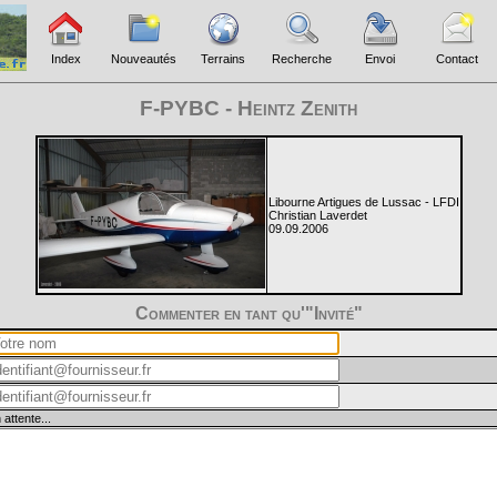
Index
Nouveautés
Terrains
Recherche
Envoi
Contact
F-PYBC - Heintz Zenith
Libourne Artigues de Lussac - LFDI
Christian Laverdet
09.09.2006
Commenter en tant qu'"Invité"
 attente...