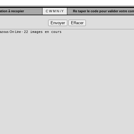
tion à recopier
C W M N i Y
Re taper le code pour valider votre c
azous On Line -
22 images en cours