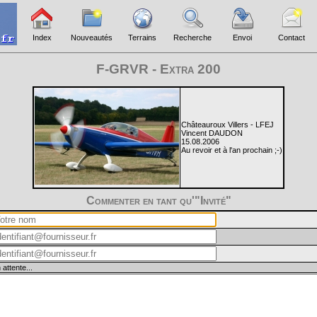
Index
Nouveautés
Terrains
Recherche
Envoi
Contact
F-GRVR - Extra 200
Châteauroux Villers - LFEJ
Vincent DAUDON
15.08.2006
Au revoir et à l'an prochain ;-)
Commenter en tant qu'"Invité"
 attente...