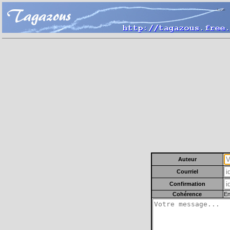
Auteur
Courriel
Confirmation
Cohérence
En