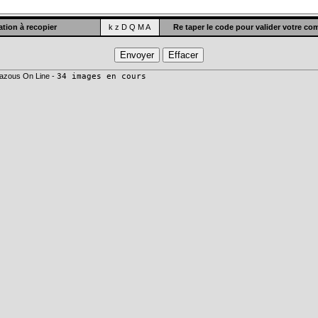
tion à recopier
k z D Q M A
Re taper le code pour valider votre c
azous On Line -
34 images en cours