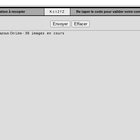
tion à recopier
K c t 2 f Z
Re taper le code pour valider votre c
azous On Line -
30 images en cours