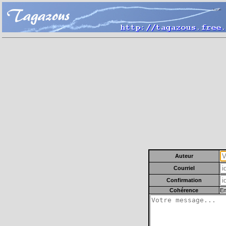
Auteur
Courriel
Confirmation
Cohérence
En