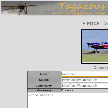
F-PDCF - D
Commente
Auteur
Courriel
Confirmation
Cohérence
En attente...